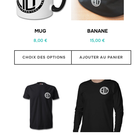
MUG
BANANE
8,00
€
15,00
€
CHOIX DES OPTIONS
AJOUTER AU PANIER
Ce
produit
a
plusieurs
variations.
Les
options
peuvent
être